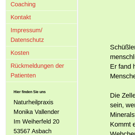
Coaching
Kontakt
Impressum/
Datenschutz
Schüßler
Kosten
menschl
Rückmeldungen der
Er fand 
Patienten
Menschen
Hier finden Sie uns
Die Zell
Naturheilpraxis
sein, we
Monika Vallender
Minerals
Im Weiherfeld 20
Kommt es
53567 Asbach
Wehchen 