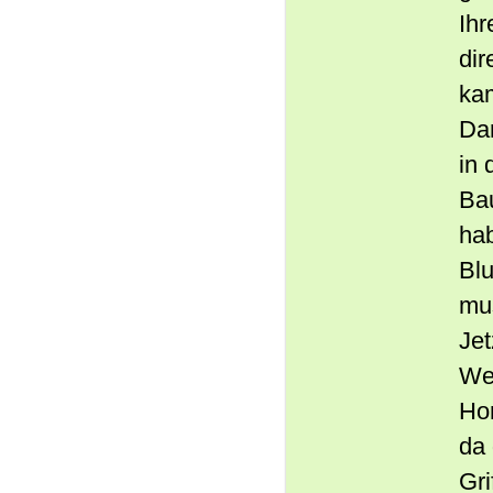
Ihr
dir
kam
Da
in 
Bau
ha
Blu
mu
Jet
We
Ho
da 
Gri