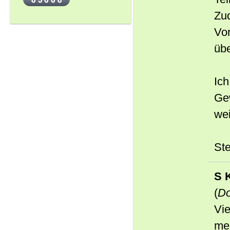
Zu
Vor
übe
Ic
Ge
wei
St
S 
(
Do
Vie
me