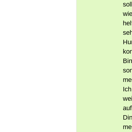
sol
wie
hel
seh
Hum
kon
Bin
son
me
Ich
wei
auf
Din
mei