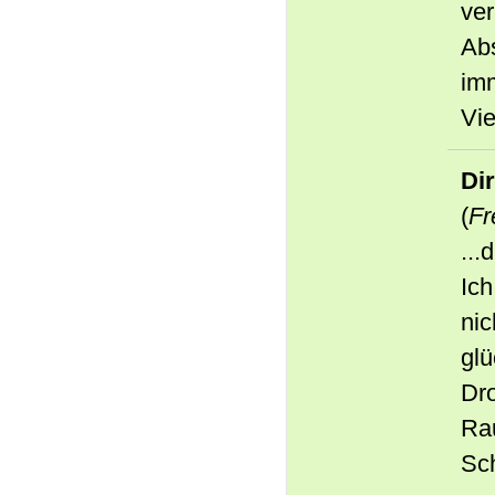
ver
Abs
imm
Vie
Di
(
Fr
...
Ich
nic
glü
Dro
Rau
Sch