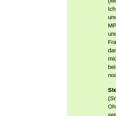
(
Mo
Ich
un
MPU
und
Fr
dan
mic
bei
no
St
(
So
Oh
sei