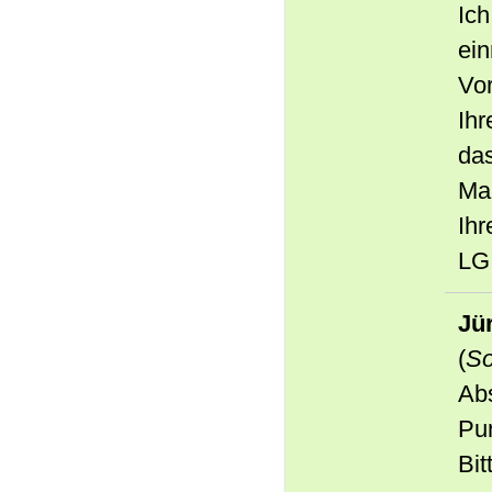
Ic
ein
Vo
Ihr
das
Mal
Ihr
LG
Jü
(
So
Abs
Pu
Bit