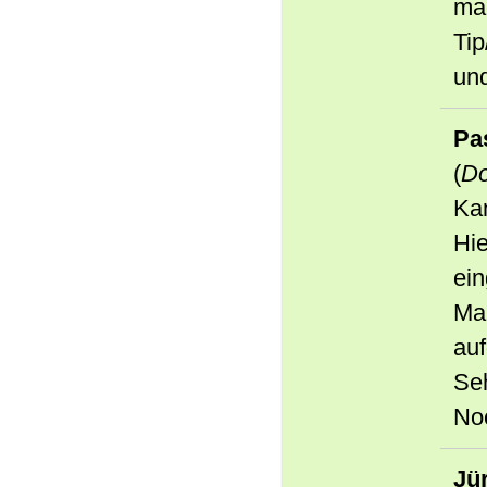
ma
Tip
und
Pa
(
Do
Ka
Hie
ei
Man
au
Se
No
Jü