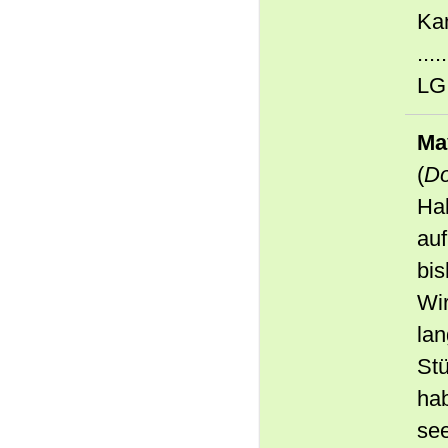
Kan
.....
LG
Ma
(
Do
Hal
auf
bis
Wi
la
St
hab
see