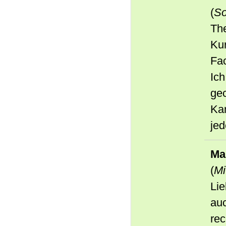
(
So
Th
Kur
Fac
Ich
ge
Ka
je
Ma
(
Mi
Lie
au
rec