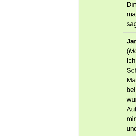
Di
ma
sa
Ja
(
Mo
Ich
Sch
Ma
bei
wur
Auf
mir
und