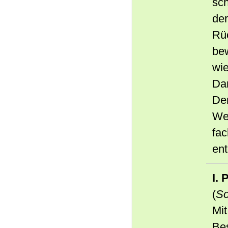
sch
de
Rü
be
wie
Dan
Der
Wec
fac
ent
I. 
(
So
Mit
Be