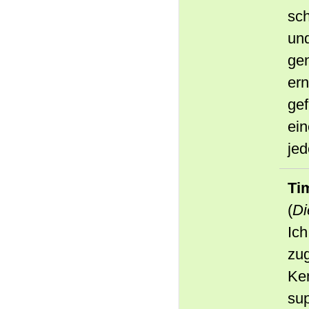
sch
und
ge
er
gef
ein
jed
Ti
(
Di
Ic
zu
Ken
sup