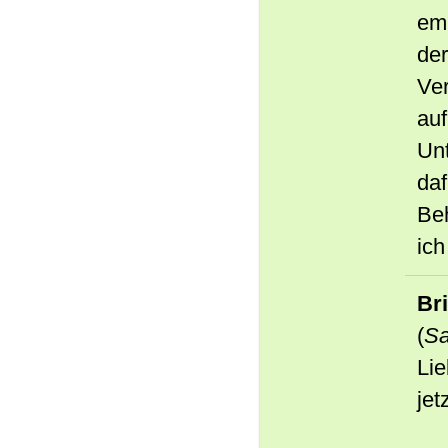
em
der
Ver
auf
Unt
daf
Be
ich
Bri
(
Sa
Lie
jet