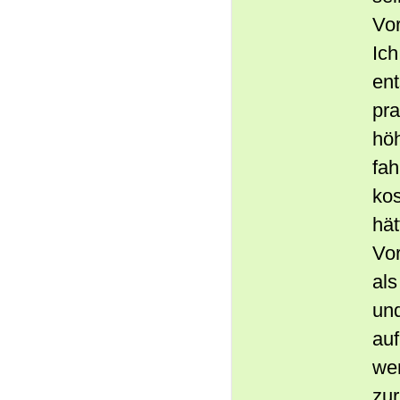
Vor
Ich
ent
pra
hö
fah
kos
hät
Vo
als
und
auf
wen
zur