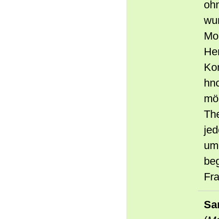
oh
wu
Mon
Her
Ko
hnc
mö
The
jed
umg
beg
Fra
Sa