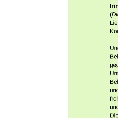
Iri
(
Di
Lie
Ko
Ung
Be
ge
Unt
Beh
un
frö
und
Die