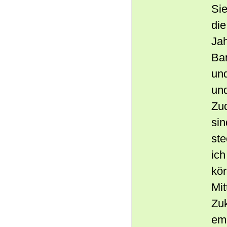
Sie
di
Jah
Ban
un
und
Zud
sin
ste
ich
kör
Mit
Zuk
emp