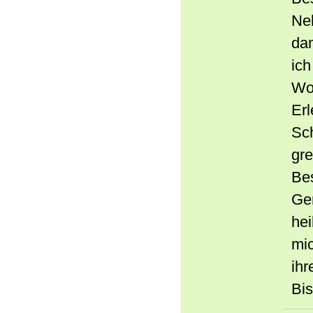
Ne
dam
ich
Wo 
Erl
Sch
gre
Bes
Ger
hei
mic
ihr
Bis