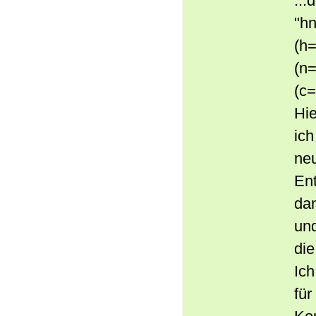
...
"h
(h
(n=
(c=
Hie
ich
neu
En
dan
und
di
Ich
für