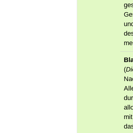
ges
Ge
und
des
me
Bl
(
Di
Nac
All
dur
all
mit
da