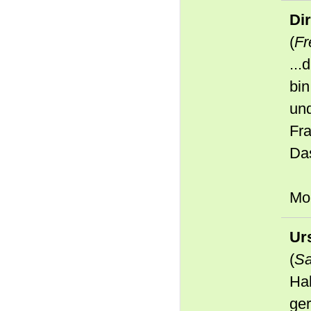
Di
(
Fr
...
bin
un
Fra
Das
Mon
Ur
(
Sa
Hal
ge