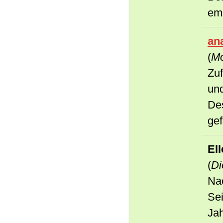
em
ana
(
Mo
Zuf
un
Des
gef
El
(
Di
Na
Sei
Jah