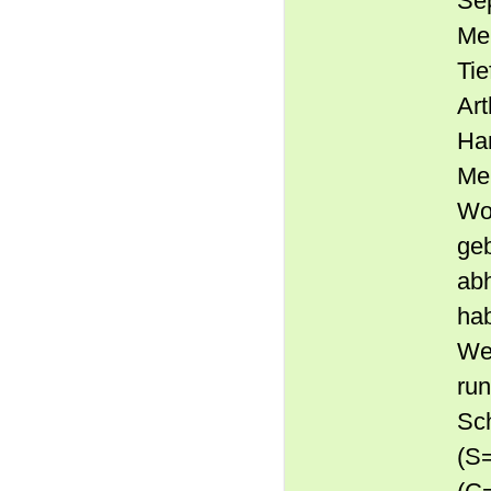
Se
Mei
Tie
Ar
Ha
Mei
Woh
ge
ab
hab
We
ru
Sc
(S