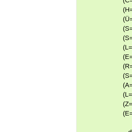
(C
(H
(Ü=
(S
(S=
(L=
(E=
(R
(S=
(A=
(L
(Z=
(E