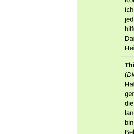
Ko
Ich
jed
hil
Dan
Hei
Th
(
Di
Hal
ger
die
lan
bin
Be