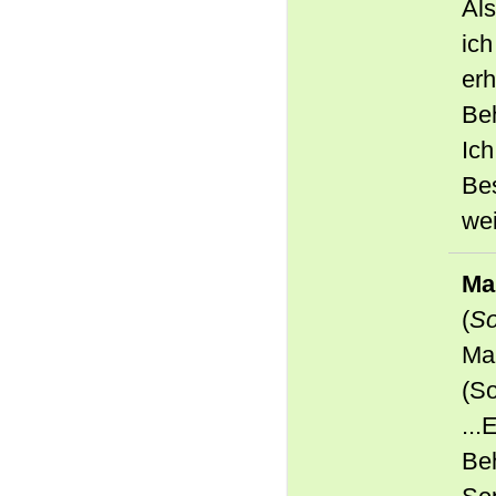
Als
ich
erh
Beh
Ich
Be
wei
Ma
(
So
Mar
(S
...
Be