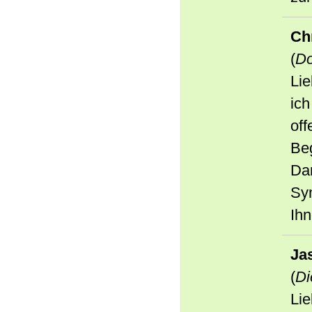
Chr
(
Do
Lie
ich
off
Beg
Da
Sym
Ihn
Ja
(
Di
Lie